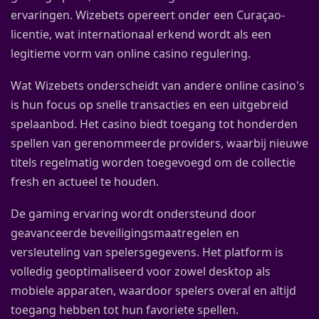
ervaringen. Wizebets opereert onder een Curaçao-
licentie, wat internationaal erkend wordt als een
legitieme vorm van online casino regulering.
Wat Wizebets onderscheidt van andere online casino's
is hun focus op snelle transacties en een uitgebreid
spelaanbod. Het casino biedt toegang tot honderden
spellen van gerenommeerde providers, waarbij nieuwe
titels regelmatig worden toegevoegd om de collectie
fresh en actueel te houden.
De gaming ervaring wordt ondersteund door
geavanceerde beveiligingsmaatregelen en
versleuteling van spelersgegevens. Het platform is
volledig geoptimaliseerd voor zowel desktop als
mobiele apparaten, waardoor spelers overal en altijd
toegang hebben tot hun favoriete spellen.