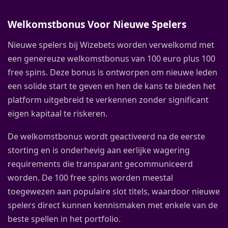
Welkomstbonus Voor Nieuwe Spelers
Nieuwe spelers bij Wizebets worden verwelkomd met
een genereuze welkomstbonus van 100 euro plus 100
free spins. Deze bonus is ontworpen om nieuwe leden
een solide start te geven en hen de kans te bieden het
platform uitgebreid te verkennen zonder significant
eigen kapitaal te riskeren.
De welkomstbonus wordt geactiveerd na de eerste
storting en is onderhevig aan eerlijke wagering
requirements die transparant gecommuniceerd
worden. De 100 free spins worden meestal
toegewezen aan populaire slot titels, waardoor nieuwe
spelers direct kunnen kennismaken met enkele van de
beste spellen in het portfolio.