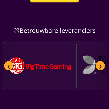
Betrouwbare leveranciers
❮
❯