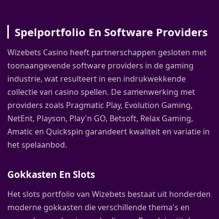
Spelportfolio En Software Providers
Wizebets Casino heeft partnerschappen gesloten met
toonaangevende software providers in de gaming
industrie, wat resulteert in een indrukwekkende
collectie van casino spellen. De samenwerking met
providers zoals Pragmatic Play, Evolution Gaming,
NetEnt, Playson, Play'n GO, Betsoft, Relax Gaming,
Amatic en Quickspin garandeert kwaliteit en variatie in
het spelaanbod.
Gokkasten En Slots
Het slots portfolio van Wizebets bestaat uit honderden
moderne gokkasten die verschillende thema's en