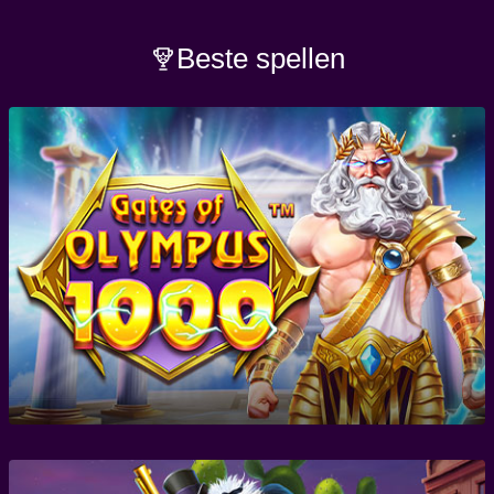
Beste spellen