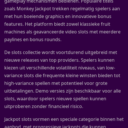
gameplay mechanismen bedienen. Populaire titels
zoals Monkey Jackpot trekken regelmatig spelers aan
met hun boeiende graphics en innovatieve bonus
features. Het platform biedt zowel klassieke fruit
machines als geavanceerde video slots met meerdere
paylines en bonus rounds.
De slots collectie wordt voortdurend uitgebreid met
nieuwe releases van top providers. Spelers kunnen
kiezen uit verschillende volatiliteit niveaus, van low-
variance slots die frequente kleine winsten bieden tot
high-variance spellen met potentieel voor grote
uitbetalingen. Demo versies zijn beschikbaar voor alle
slots, waardoor spelers nieuwe spellen kunnen
uitproberen zonder financieel risico.
Jackpot slots vormen een speciale categorie binnen het
aanbod, met progressieve jackpots die kunnen